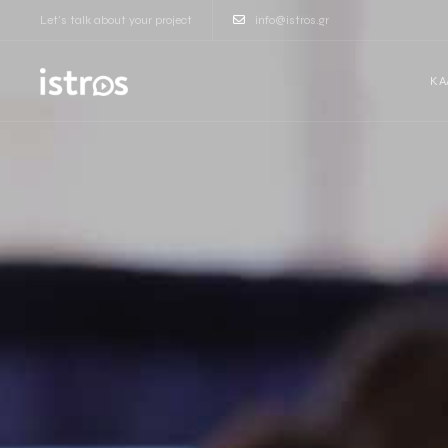
Let’s talk about your project
info@istros.gr
ΚΑ