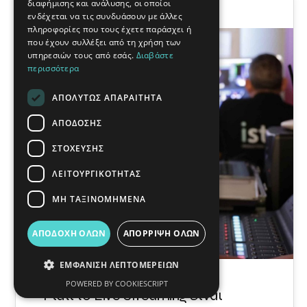
διαφήμισης και ανάλυσης, οι οποίοι
Ιδέες & Λύσεις
ενδέχεται να τις συνδυάσουν με άλλες
πληροφορίες που τους έχετε παράσχει ή
που έχουν συλλέξει από τη χρήση των
31
υπηρεσιών τους από εσάς.
Διαβάστε
περισσότερα
ΙΑΝ 2025
ΑΠΟΛΎΤΩΣ ΑΠΑΡΑΊΤΗΤΑ
ΑΠΌΔΟΣΗΣ
ΣΤΌΧΕΥΣΗΣ
ΛΕΙΤΟΥΡΓΙΚΌΤΗΤΑΣ
ΜΗ ΤΑΞΙΝΟΜΗΜΈΝΑ
ΑΠΟΔΟΧΉ ΌΛΩΝ
ΑΠΌΡΡΙΨΗ ΌΛΩΝ
ΕΜΦΆΝΙΣΗ ΛΕΠΤΟΜΕΡΕΙΏΝ
POWERED BY COOKIESCRIPT
Γιατί το Live Streaming είναι