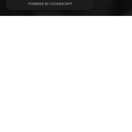
POWERED BY COOKIESCRIPT
25η Γενική Συνέλευση
Διεθνούς Ένωσης
Εθνικών Ολυμπιακών
Επιτροπών
CONFERENCE
25η Γενική Συνέλευση