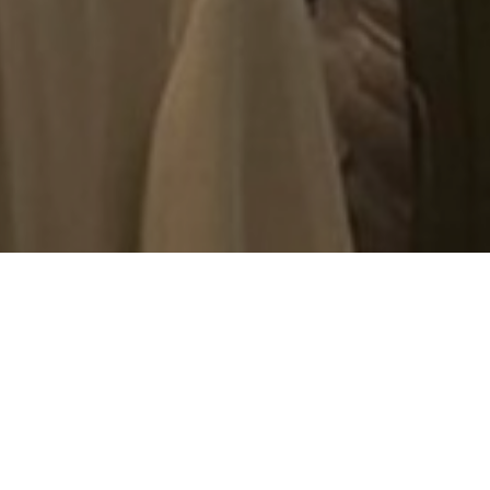
109η Σύνοδος Πρυτάνεων